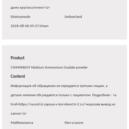
дому круглосуточно</a>
Edwinamode
Switzerland
2026-08-06 09:37:04am
Product
C4H4NNbO9 Niobium Ammonium Oxalate powder
Content
Информация об обращении не передается третьим лицам, а
детали лечения обсуждаются только с пациентом. Подробнее - <a
href=https://vyvod-iz-zapoya-v-koroleve14-2.ru/>королев вывод из
запоя</a>
Matthewsanna
Sierra Leone