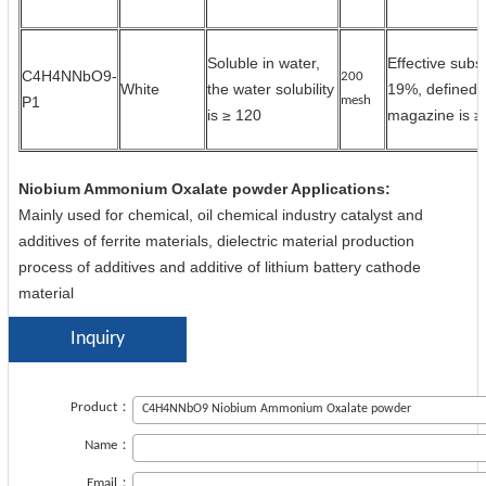
Soluble in water,
Effective subs
C4H4NNbO9-
200
White
the water solubility
19%, defined 
P1
mesh
is ≥ 120
magazine is 
Niobium Ammonium Oxalate powder Applications:
Mainly used for chemical, oil chemical industry catalyst and
additives of ferrite materials, dielectric material production
process of additives and additive of lithium battery cathode
material
Inquiry
Product：
Name：
Email：