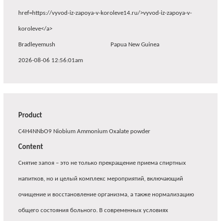
href=https://vyvod-iz-zapoya-v-koroleve14.ru/>vyvod-iz-zapoya-v-
koroleve</a>
Bradleyemush
Papua New Guinea
2026-08-06 12:56:01am
Product
C4H4NNbO9 Niobium Ammonium Oxalate powder
Content
Снятие запоя – это не только прекращение приема спиртных
напитков, но и целый комплекс мероприятий, включающий
очищение и восстановление организма, а также нормализацию
общего состояния больного. В современных условиях