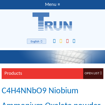
English
Products
C4H4NNbO9 Niobium