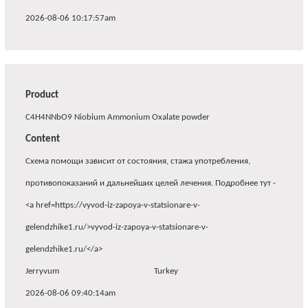
2026-08-06 10:17:57am
Product
C4H4NNbO9 Niobium Ammonium Oxalate powder
Content
Схема помощи зависит от состояния, стажа употребления,
противопоказаний и дальнейших целей лечения. Подробнее тут -
<a href=https://vyvod-iz-zapoya-v-statsionare-v-
gelendzhike1.ru/>vyvod-iz-zapoya-v-statsionare-v-
gelendzhike1.ru/</a>
Jerryvum
Turkey
2026-08-06 09:40:14am