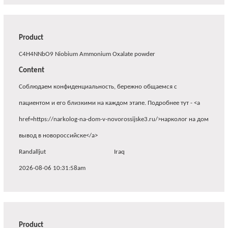
Product
C4H4NNbO9 Niobium Ammonium Oxalate powder
Content
Соблюдаем конфиденциальность, бережно общаемся с
пациентом и его близкими на каждом этапе. Подробнее тут - <a
href=https://narkolog-na-dom-v-novorossijske3.ru/>нарколог на дом
вывод в новороссийске</a>
Randalljut
Iraq
2026-08-06 10:31:58am
Product