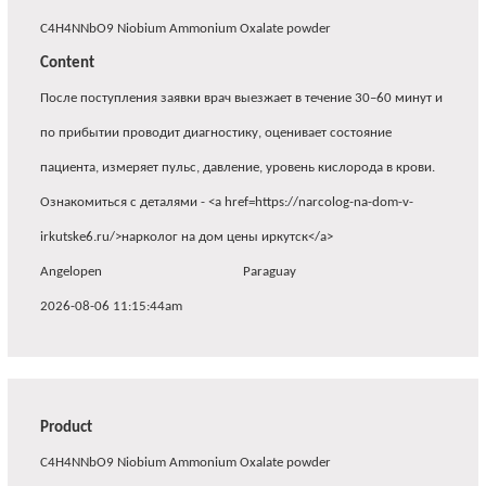
C4H4NNbO9 Niobium Ammonium Oxalate powder
Content
После поступления заявки врач выезжает в течение 30–60 минут и
по прибытии проводит диагностику, оценивает состояние
пациента, измеряет пульс, давление, уровень кислорода в крови.
Ознакомиться с деталями - <a href=https://narcolog-na-dom-v-
irkutske6.ru/>нарколог на дом цены иркутск</a>
Angelopen
Paraguay
2026-08-06 11:15:44am
Product
C4H4NNbO9 Niobium Ammonium Oxalate powder