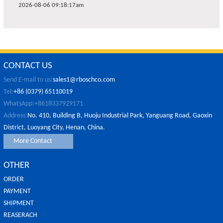
2026-08-06 09:18:17am
CONTACT US
Send E-mail to us:
sales1@rboschco.com
Tel:
+86 (0379) 65110019
WhatsApp:+8618337929171
Address:
No. 410, Building B, Huoju Industrial Park, Yanguang Road, Gaoxin
District, Luoyang City, Henan, China.
More Contact
OTHER
ORDER
PAYMENT
SHIPMENT
REASERACH