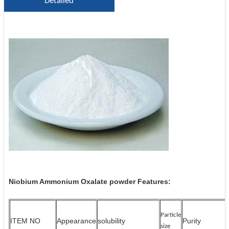
Detailed
Niobium Ammonium Oxalate powder Features:
Particle
ITEM NO
Appearance
solubility
Purity
size