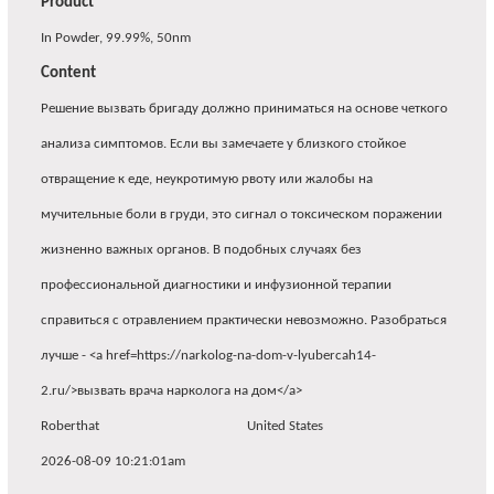
Product
In Powder, 99.99%, 50nm
Content
Решение вызвать бригаду должно приниматься на основе четкого
анализа симптомов. Если вы замечаете у близкого стойкое
отвращение к еде, неукротимую рвоту или жалобы на
мучительные боли в груди, это сигнал о токсическом поражении
жизненно важных органов. В подобных случаях без
профессиональной диагностики и инфузионной терапии
справиться с отравлением практически невозможно. Разобраться
лучше - <a href=https://narkolog-na-dom-v-lyubercah14-
2.ru/>вызвать врача нарколога на дом</a>
Roberthat
United States
2026-08-09 10:21:01am