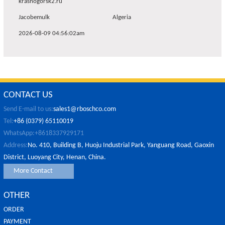
krasnogorsk2.ru
Jacobemulk
Algeria
2026-08-09 04:56:02am
CONTACT US
Send E-mail to us:
sales1@rboschco.com
Tel:
+86 (0379) 65110019
WhatsApp:+8618337929171
Address:
No. 410, Building B, Huoju Industrial Park, Yanguang Road, Gaoxin
District, Luoyang City, Henan, China.
More Contact
OTHER
ORDER
PAYMENT