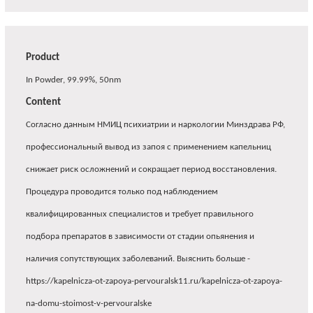
Product
In Powder, 99.99%, 50nm
Content
Согласно данным НМИЦ психиатрии и наркологии Минздрава РФ,
профессиональный вывод из запоя с применением капельниц
снижает риск осложнений и сокращает период восстановления.
Процедура проводится только под наблюдением
квалифицированных специалистов и требует правильного
подбора препаратов в зависимости от стадии опьянения и
наличия сопутствующих заболеваний. Выяснить больше -
https://kapelnicza-ot-zapoya-pervouralsk11.ru/kapelnicza-ot-zapoya-
na-domu-stoimost-v-pervouralske