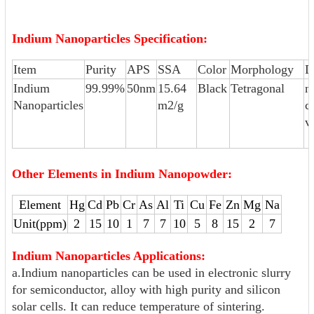
Indium Nanoparticles Specification:
Item
Purity
APS
SSA
Color
Morphology
D
Indium
99.99%
50nm
15.64
Black
Tetragonal
n
Nanoparticles
m2/g
c
v
Other Elements in Indium Nanopowder:
Element
Hg
Cd
Pb
Cr
As
Al
Ti
Cu
Fe
Zn
Mg
Na
Unit(ppm)
2
15
10
1
7
7
10
5
8
15
2
7
Indium Nanoparticles Applications:
a.Indium nanoparticles can be used in electronic slurry
for semiconductor, alloy with high purity and silicon
solar cells. It can reduce temperature of sintering.