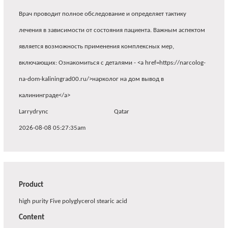
Врач проводит полное обследование и определяет тактику
лечения в зависимости от состояния пациента. Важным аспектом
является возможность применения комплексных мер,
включающих: Ознакомиться с деталями - <a href=https://narcolog-
na-dom-kaliningrad00.ru/>нарколог на дом вывод в
калининграде</a>
Larrydrync
Qatar
2026-08-08 05:27:35am
Product
high purity Five polyglycerol stearic acid
Content