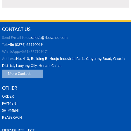
CONTACT US
Send E-mail to us:
sales1@rboschco.com
Tel:
+86 (0379) 65110019
WhatsApp:+8618337929171
Address:
No. 410, Building B, Huoju Industrial Park, Yanguang Road, Gaoxin
District, Luoyang City, Henan, China.
More Contact
OTHER
ORDER
PAYMENT
SHIPMENT
REASERACH