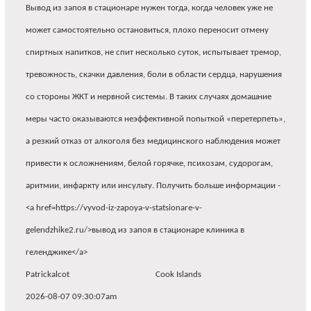
Вывод из запоя в стационаре нужен тогда, когда человек уже не
может самостоятельно остановиться, плохо переносит отмену
спиртных напитков, не спит несколько суток, испытывает тремор,
тревожность, скачки давления, боли в области сердца, нарушения
со стороны ЖКТ и нервной системы. В таких случаях домашние
меры часто оказываются неэффективной попыткой «перетерпеть»,
а резкий отказ от алкоголя без медицинского наблюдения может
привести к осложнениям, белой горячке, психозам, судорогам,
аритмии, инфаркту или инсульту. Получить больше информации -
<a href=https://vyvod-iz-zapoya-v-statsionare-v-
gelendzhike2.ru/>вывод из запоя в стационаре клиника в
геленджике</a>
Patrickalcot
Cook Islands
2026-08-07 09:30:07am