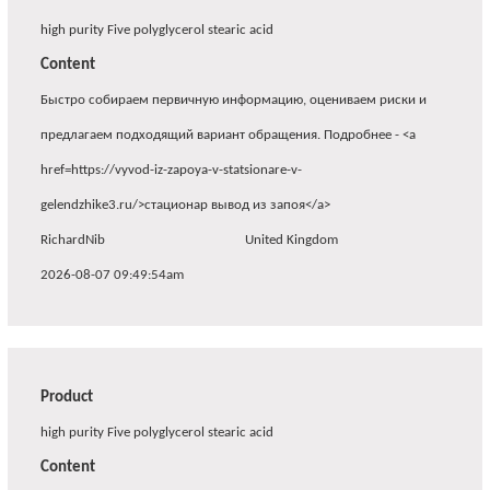
high purity Five polyglycerol stearic acid
Content
Быстро собираем первичную информацию, оцениваем риски и
предлагаем подходящий вариант обращения. Подробнее - <a
href=https://vyvod-iz-zapoya-v-statsionare-v-
gelendzhike3.ru/>стационар вывод из запоя</a>
RichardNib
United Kingdom
2026-08-07 09:49:54am
Product
high purity Five polyglycerol stearic acid
Content