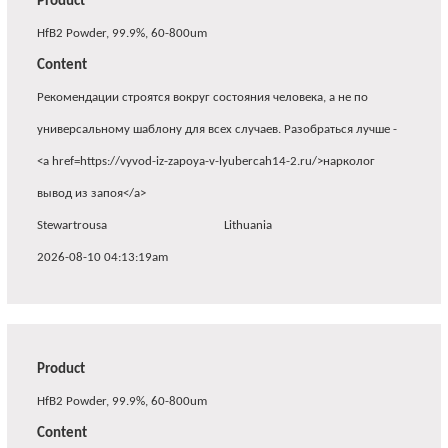
Product
HfB2 Powder, 99.9%, 60-800um
Content
Рекомендации строятся вокруг состояния человека, а не по
универсальному шаблону для всех случаев. Разобраться лучше -
<a href=https://vyvod-iz-zapoya-v-lyubercah14-2.ru/>нарколог
вывод из запоя</a>
Stewartrousa
Lithuania
2026-08-10 04:13:19am
Product
HfB2 Powder, 99.9%, 60-800um
Content