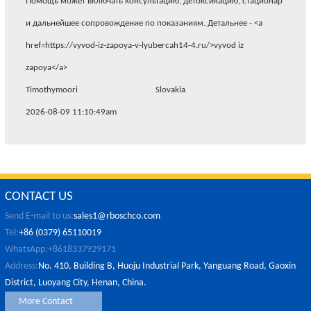
Помощь может включать консультацию, детоксикацию, стационар
и дальнейшее сопровождение по показаниям. Детальнее - <a
href=https://vyvod-iz-zapoya-v-lyubercah14-4.ru/>vyvod iz
zapoya</a>
Timothymoori
Slovakia
2026-08-09 11:10:49am
CONTACT US
Send E-mail to us:
sales1@rboschco.com
Tel:
+86 (0379) 65110019
WhatsApp:+8618337929171
Address:
No. 410, Building B, Huoju Industrial Park, Yanguang Road, Gaoxin
District, Luoyang City, Henan, China.
More Contact