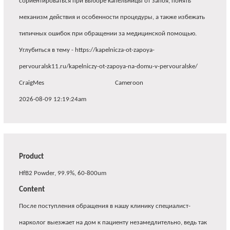
сориентироваться при выборе капельницы от запоя, понять
механизм действия и особенности процедуры, а также избежать
типичных ошибок при обращении за медицинской помощью.
Углубиться в тему - https://kapelnicza-ot-zapoya-
pervouralsk11.ru/kapelniczy-ot-zapoya-na-domu-v-pervouralske/
CraigMes
Cameroon
2026-08-09 12:19:24am
Product
HfB2 Powder, 99.9%, 60-800um
Content
После поступления обращения в нашу клинику специалист-
нарколог выезжает на дом к пациенту незамедлительно, ведь так