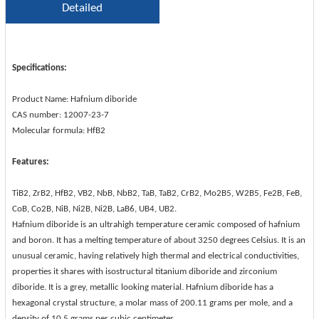
Detailed
Specifications:
Product Name: Hafnium diboride
CAS number: 12007-23-7
Molecular formula: HfB2
Features:
TiB2, ZrB2, HfB2, VB2, NbB, NbB2, TaB, TaB2, CrB2, Mo2B5, W2B5, Fe2B, FeB,
CoB, Co2B, NiB, Ni2B, Ni2B, LaB6, UB4, UB2.
Hafnium diboride is an ultrahigh temperature ceramic composed of hafnium
and boron. It has a melting temperature of about 3250 degrees Celsius. It is an
unusual ceramic, having relatively high thermal and electrical conductivities,
properties it shares with isostructural titanium diboride and zirconium
diboride. It is a grey, metallic looking material. Hafnium diboride has a
hexagonal crystal structure, a molar mass of 200.11 grams per mole, and a
density of 10.5 grams per cubic centimeter.