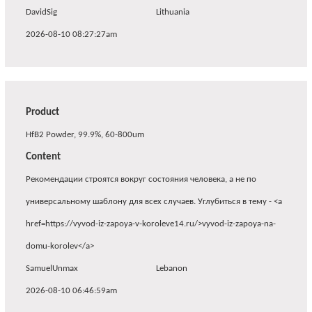
DavidSig
Lithuania
2026-08-10 08:27:27am
Product
HfB2 Powder, 99.9%, 60-800um
Content
Рекомендации строятся вокруг состояния человека, а не по
универсальному шаблону для всех случаев. Углубиться в тему - <a
href=https://vyvod-iz-zapoya-v-koroleve14.ru/>vyvod-iz-zapoya-na-
domu-korolev</a>
SamuelUnmax
Lebanon
2026-08-10 06:46:59am